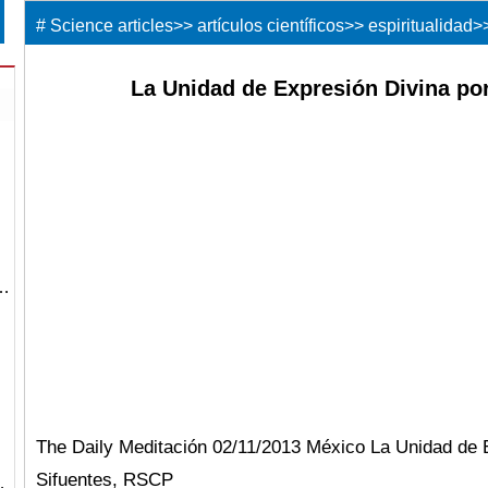
#
Science articles
>>
artículos científicos
>>
espiritualidad
>
La Unidad de Expresión Divina po
s…
The Daily Meditación 02/11/2013 México La Unidad de E
Sifuentes, RSCP
…