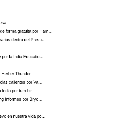
esa
 de forma gratuita por Ham…
rarios dentro del Presu…
e por la India Educatio…
or Herber Thunder
 olas calientes por Va…
 India por tum blr
sing Informes por Bryc…
uevo en nuestra vida po…