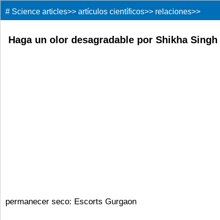
#
Science articles
>>
artículos científicos
>>
relaciones
>>
Haga un olor desagradable por Shikha Singh
permanecer seco: Escorts Gurgaon