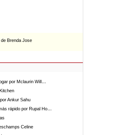
d de Brenda Jose
ogar por Mclaurin Will…
Kitchen
 por Ankur Sahu
 más rápido por Rupal Ho…
mas
Deschamps Celine