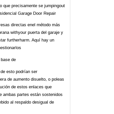
 lo que precisamente se jumpingout
esidencial
Garage Door Repair
resas directas enel método más
rana withyour puerta del garaje y
star furtherharm. Aquí hay un
estionarlos
a base de
 de esto podrían ser
era de aumento disuelto, o poleas
tución de estos enlaces que
ue ambas partes están sostenidos
ebido al respaldo desigual de