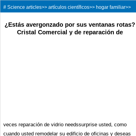
#
Science articles
>>
artículos científicos
>>
hogar familiar
>>
¿Estás avergonzado por sus ventanas rotas?
Cristal Comercial y de reparación de
Windows ya está aquí !!! por David B.
veces reparación de vidrio needssurprise usted, como
cuando usted remodelar su edificio de oficinas y deseas