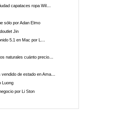
ciudad capataces ropa Wil…
ue sólo por Adan Elmo
outlet Jin
sonido 5.1 en Mac por L…
os naturales cuánto precio…
s vendido de estado en Ama…
o Luong
egocio por Li Ston