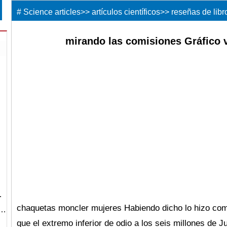
#
Science articles
>>
artículos científicos
>>
reseñas de libr
mirando las comisiones Gráfico v
…
…
chaquetas moncler mujeres Habiendo dicho lo hizo com
g…
que el extremo inferior de odio a los seis millones de 