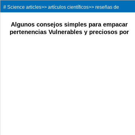
#
Science articles
>>
artículos científicos
>>
reseñas de
libros
>>
Algunos consejos simples para empacar
pertenencias Vulnerables y preciosos por
yogender panchal