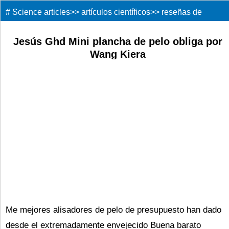
#
Science articles
>>
artículos científicos
>>
reseñas de
libros
>>
Jesús Ghd Mini plancha de pelo obliga por
Wang Kiera
Me mejores alisadores de pelo de presupuesto han dado
desde el extremadamente envejecido Buena barato