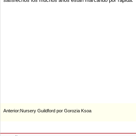
satisfechos los muchos años están marcando por rápida.
Anterior:
Nursery Guildford por Gorozia Ksoa